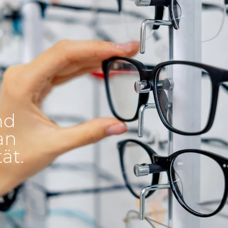
nd
an
ät.